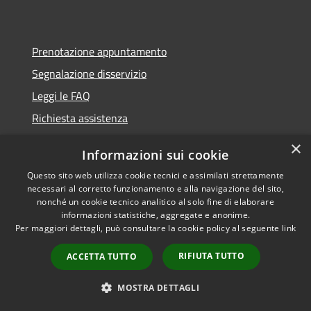
Prenotazione appuntamento
Segnalazione disservizio
Leggi le FAQ
Richiesta assistenza
×
Informazioni sui cookie
Questo sito web utilizza cookie tecnici e assimilati strettamente
Amministrazione trasparente
necessari al corretto funzionamento e alla navigazione del sito,
nonché un cookie tecnico analitico al solo fine di elaborare
Albo pretorio
informazioni statistiche, aggregate e anonime.
Informativa privacy
Per maggiori dettagli, può consultare la cookie policy al seguente
link
Note legali
RIFIUTA TUTTO
ACCETTA TUTTO
Dichiarazione di accessibilità
MOSTRA DETTAGLI