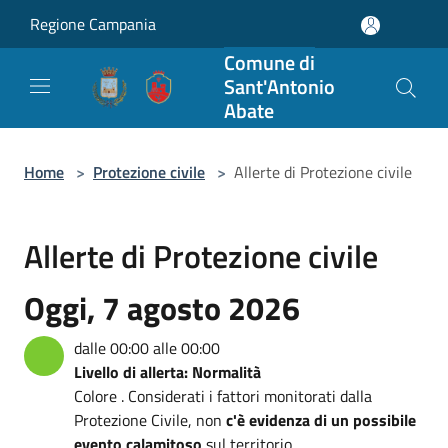
Salta al contenuto principale
Regione Campania
Comune di
Sant'Antonio
Abate
Home
>
Protezione civile
>
Allerte di Protezione civile
Allerte di Protezione civile
Oggi, 7 agosto 2026
dalle 00:00 alle 00:00
Livello di allerta: Normalità
Colore . Considerati i fattori monitorati dalla
Protezione Civile, non
c'è evidenza di un possibile
evento calamitoso
sul territorio.