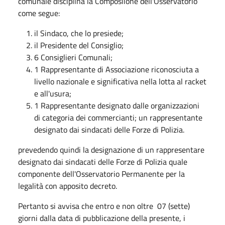
comunale
disciplina
la
Composiione
dell'Osservatorio
come
segue:
il
Sindaco,
che
lo
presiede;
il
Presidente
del
Consiglio;
6
Consiglieri
Comunali;
1
Rappresentante
di
Associazione
riconosciuta
a
livello
nazionale
e significativa nella
lotta
al
racket
e
all'usura;
1 Rappresentante designato dalle
organizzazioni
di
categoria
dei
commercianti;
un
rappresentante
designato dai sindacati
delle
Forze
di
Polizia.
prevedendo quindi
la
designazione
di
un
rappresentare
d
esignato dai sindacati
delle
Forze
di
Polizia
quale
componente dell'Osservatorio
Permanente
per
la
legalità
con
apposito
decreto.
Pertanto si avvisa che
entro
e
non
oltre
07
(sette)
giorni
dalla data
di
pubblicazione
della
presente,
i