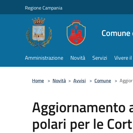
Salta al contenuto principale
Regione Campania
Comune d
Amministrazione
Novità
Servizi
Vivere 
Home
>
Novità
>
Avvisi
>
Comune
>
Aggior
Aggiornamento al
polari per le Cort