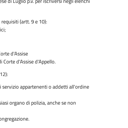
e di Luglio p.v. per iscriversi negli elenchi
equisiti (artt. 9 e 10):
ci;
Corte d'Assise
i Corte d'Assise d'Appello.
12):
 di servizio appartenenti o addetti all'ordine
siasi organo di polizia, anche se non
 congregazione.