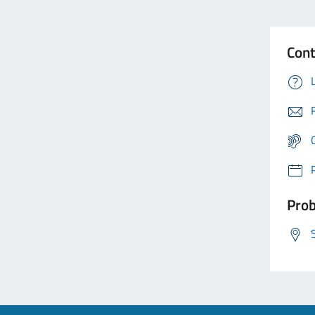
Cont
Prob